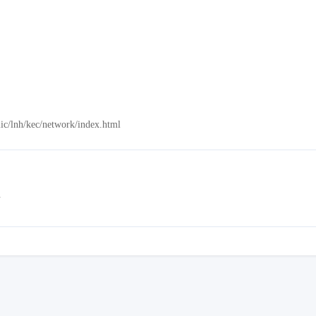
h/kec/network/index.html
历