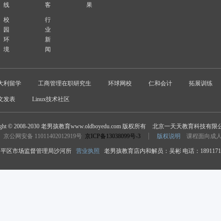
线
客
果
校
行
园
业
环
新
境
闻
大利留学
工商管理在职研究生
环球网校
仁和会计
拓展训练
文发表
Linux技术社区
ight © 2008-2030 老男孩教育www.oldboyedu.com 版权所有
北京一天天教育科技有限
京公网安备 11011402012919号
京ICP备13038099号-3
版权说明
课程面向成
平区市场监督管理局沙河所
营业执照
老男孩教育店内和解员：吴彬 电话：18911718