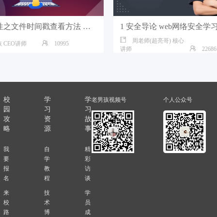
文件属性之文件时间戳查看方法 老男孩Linux培训
周老师(超亮哥) 核心
 CEO讲师
10995
讲师
22686
校
学
学
老男孩视频号
个人公众号
园
习
习
攻
资
故
略
源
事
我
自
精
要
学
彩
报
教
访
名
程
谈
来
技
学
校
术
员
路
博
成