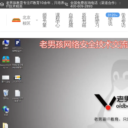
老男孩教育专注IT教育10余年，只培养
全国免费咨询电话（渠道合作）：
IT技术精英
400-609-2893
师
课
自
原
在
学
3120+
同
北京
资
程
学
创
线
员
学
力
中
视
书
学
专
校区
说
量
心
频
籍
习
访