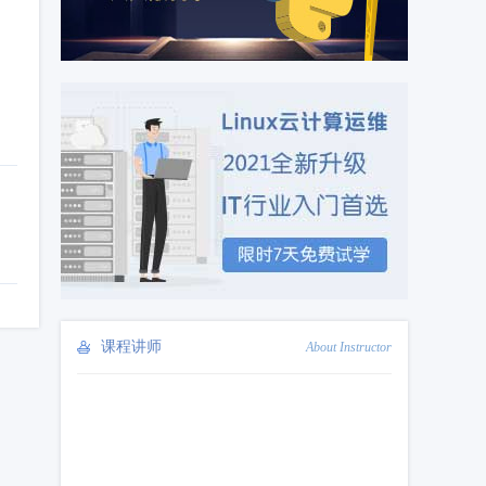
13 什么是端口？Linux运维培训入门学习教程
00:00:59
14 电脑中的IP地址到底是什么？Linux快速入门学习
00:00:59
15 运维架构师进阶Linux进程管理 Linux入门教程
00:00:59
16 如何提高Linux学习效率？怎样才能学好linux？
00:00:58
17 Linux目录中的文件有什么用途？linux快速学习
00:00:54
18 文件都有什么作用？怎么学习linux操作系统
00:00:59
19 Linux常见快捷键有哪些？学linux发展方向如何
00:01:00
20 Linux目录结构与windows有何区别？linux培训
00:00:53
课程讲师
About Instructor
21Linux相对和绝对路径是什么？学习linux如何入门
00:00:57
22 一分钟了解什么是网卡？linux基础知识教学
00:01:00
23 短视频行业都用什么样的域名？linux基础入门学习
00:00:59