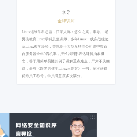
24 DNS域名解析符到底是什么？如何系统学习linux？
00:01:00
李导
25 如何查看mac地址？零基础学习linux教程
00:00:49
金牌讲师
26 分分钟了解什么是默认网关？如何才能学好linux
00:00:58
Linux运维学科总监，江湖人称：悠久之翼，李导。 老
男孩教育Linux学科总监讲师，多年Linux一线实战经验
27 Linux常见运行状态都有哪些？学习linux主要学什么
00:00:52
及Linux教学经验，曾就职于大型互联网公司维护数百
28 运维职责三大点、四大方向？linux去哪里学比较好
00:00:58
台服务器全年0宕机率，擅长以图形表达讲解抽象概
念，善于用简单易懂的例子讲解重点难点，严肃不失幽
29 Linux编译安装分为哪三部呢？linux系统工程师学习
00:00:51
默，著有《跟老男孩学Linux三剑客》一书，多次获得
优秀员工称号，学员满意度多次满分。
30 ​如何运用Linux管道命令？Linux运维好找工作吗
00:00:59
31 运维学习之什么是重定向？学linux需要多长时间
00:01:04
32 Linux三剑客是指什么？Linux运维技术该怎么学习
00:00:51
33 Linux用户和用户组有什么关系？Linux系统要学多久
00:00:59
34 如何理清Linux用户与用户组关系？Linux入门怎么学
00:00:47