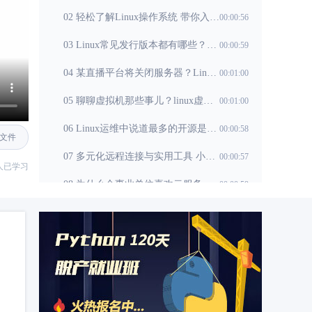
02 轻松了解Linux操作系统 带你入门Linux运维学习
00:00:56
03 Linux常见发行版本都有哪些？为什么要学linux
00:00:59
04 某直播平台将关闭服务器？Linux服务器好学吗？
00:01:00
05 聊聊虚拟机那些事儿？linux虚拟机有哪些知识？
00:01:00
06 Linux运维中说道最多的开源是什么？学习linux编程
00:00:58
文件
07 多元化远程连接与实用工具 小白怎么学习linux？
00:00:57
5人已学习
08 为什么企事业单位喜欢云服务器？学linux有前途吗
00:00:59
09 运维和网管的区别在哪里？Linux运维可以自学吗
00:01:00
10 别人比你快？那是因为你不会Linux命令行使用技巧
00:01:00
11 英语不好，0基础能学Linux吗？Linux需要学什么
00:00:59
12 什么是参数呢？linux云计算和运维有什么区别
00:00:58