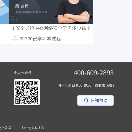
35 Linux防护墙有什么作用？怎么能学好Linux运维
00:01:00
36 Linux常见命令yum源是什么？Linux零基础该怎么学
00:00:49
37 如何正确使用Linux"别名"？学习Linux有什么用
00:01:03
1 安全导论 web网络安全学习多少钱？
38 Linux扩展名的作用是什么？linux系统使用学习
00:00:48
22720已学习本课程
39 Linux下有哪些文件系统类型？没基础怎么学Linux
00:00:50
40 inode和block分别指的是？Linux编程入门教程
00:00:55
41 文件为什么要打包压缩？入门学习linux
00:00:56
400-609-2893
个人公众号
42 Linux用户和权限管理是什么？linux入门学习资料
00:00:58
周一至周日 9:00-19:00（仅收市话费）
43 Linux文件系统的链接有哪些？Linux用户指南
00:00:52
44 如何创建Linux里的硬链接？学习Linux都学什么
00:00:50
45 Linux时间的分类分别指什么呢？Linux系统学习什么好
00:00:42
论文发表
Linux技术社区
46 Linux中常见通配符都有哪些？Linux入门学习书籍
00:00:53