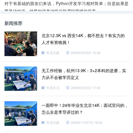
对于有基础的朋友们来说，Python开发学习相对简单；但是如果是
零基础的话，就要加强基础学习和逻辑思维的培养。
零基础的学习者也是可以
学习Python开发
的。但是，零基础的
新闻推荐
朋友还是建议报培训班学习，有老师的指导和同学们一起的良好学
习氛围，大大提高学习效率，减少时间的浪费。
学习Python开发
的
北京12.3K vs 西安14K，都不想去？有实力的
路上，加油吧，伙伴们。更多
Python开发
信息，欢迎咨询老男孩教
人才有资格挑！
育在线客服。
常见问题
2026年8月6日 10:29
无工作经验，杭州13.9K：3+2本科的逆袭，实
力从不会被学历定义
学员生活
2026年8月3日 17:00
一面即中！24年毕业生北京14K：面试官问的，
怎么全是李导讲过的？
常见问题
2026年7月27日 16:03