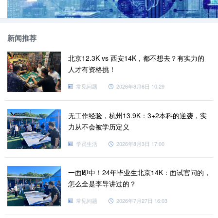
新闻推荐
北京12.3K vs 西安14K，都不想去？有实力的
人才有资格挑！
常见问题
2026年8月6日 10:29
不是说便宜的就好，也不是说贵的就好，凡事没有那么绝对，
都是相对而言的。只有适合自己发展的学习路径才是合适的道路。
Python学习应该怎么学？学习内容那么多，多久才能学完啊？学的
无工作经验，杭州13.9K：3+2本科的逆袭，实
力从不会被学历定义
时间长了会不会感觉到很烦躁？这些问题在学习过程中都是要想到
的。可以把自己的学习内容细化，量化到每天学多少学多久，什么
学员生活
2026年8月3日 17:00
时候学到第几阶段，什么时候能学习完毕。然后按照计划来学习，
才能让自己更清楚自己的学习进度。
一面即中！24年毕业生北京14K：面试官问的，
Python的编程亮点是很多的，现在已然是很多开发人士必备的
怎么全是李导讲过的？
开发技能了。想要专业、系统的学习python技术的话，那还是需要
常见问题
2026年7月27日 16:03
多考察多做了解的。
老男孩教育
专注 Linux云计算运维工程师、
Python全栈+人工智能、Python自动化运维开发、
网络安全
、数据分