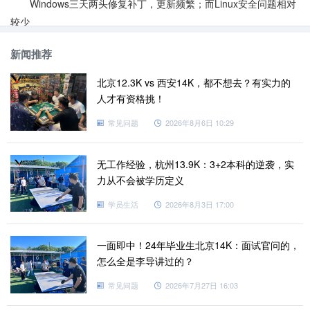
Windows三天两头修复补丁，更新频繁；而Linux安全问题相对
较少
使用习惯
新闻推荐
普通的Windows用户基本上依靠图形界面操作、鼠标和键盘满
足所有要求，并且简单易上手。但是，Linux同时具有图形界面和完
北京12.3K vs 西安14K，都不想去？有实力的
整的命令行操作，上手相对难一点，需要学习后再使用，熟练后效
人才有资格挑！
率会提高。
常见问题
2026年8月6日 10:29
应用领域
人们每天在Windows上访问的许多应用程序，而支持这些软件
无工作经验，杭州13.9K：3+2本科的逆袭，实
运行的后台都是数千台
Linux服务器
，它们总是忙于数据处理和运
力从不会被学历定义
算。
以上就是Linux与Windows有哪些不同的相关介绍，想要学习
学员生活
2026年8月3日 17:00
Linux运维的小伙伴们，加油吧。为了帮助到更多想要学习
Linux运
维
的朋友，老男孩教育开设了
全日制脱产班、周末班、在线学习
三
一面即中！24年毕业生北京14K：面试官问的，
种学习模式。想要更多了解
老男孩教育
课程，请前往咨询官网客
怎么全是李导讲过的？
服。
常见问题
2026年7月27日 16:03