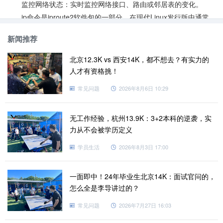
监控网络状态‌：实时监控网络接口、路由或邻居表的变化。
ip命令是iproute2软件包的一部分，在现代Linux发行版中通常
默认安装，提供比旧工具更丰富、灵活和清晰的网络管理功能。
新闻推荐
老男孩教育是行业内较早开设
Linux运维云计算课程
培训的学
校，在行业内深耕十多年，经过多年的技术沉淀，重磅打造Linux云
北京12.3K vs 西安14K，都不想去？有实力的
计算SRE运维课程。该课程内容体系完善、实战项目丰富，贴合企
人才有资格挑！
业用人标准，学完即具备真实实战经验，更好的满足企业用人所
常见问题
2026年8月6日 10:29
需。
无工作经验，杭州13.9K：3+2本科的逆袭，实
力从不会被学历定义
学员生活
2026年8月3日 17:00
一面即中！24年毕业生北京14K：面试官问的，
怎么全是李导讲过的？
常见问题
2026年7月27日 16:03