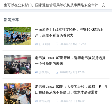
生可以在公安部门、国家通信管理局等机构从事网络安全审计、安
全策略制定、网络监控等工作。
2、企业与组织
新闻推荐
随着企业对于网络安全意识的提高，越来越多的企业和组织纷
一面通关！3+2本科零经验，淮安10K稳稳上
纷设立网络安全部门，加大对网络安全人才的招聘。毕业生可以进
岸：运维不看资历看实力
入金融、电信、互联网公司等企事业单位，从事网络安全风险评
估、漏洞扫描与修复、数据保护等工作。
行业新闻
2026年7月15日 17:18
3、网络安全服务公司
随着网络安全问题日益突出，越来越多的企业选择将网络安全
老男孩Linux107期开班，选择老男孩就是选择
外包给专业的网络安全服务公司。毕业生可以在这些公司从事网络
一个可预期的未来
安全咨询、安全运营、事件响应等方面的工作。
开学典礼
2026年7月9日 17:58
4、互联网巨头
互联网领域是网络安全专业毕业生受欢迎的就业去向之一。互
老男孩Linux102期：大专零经验，成都11K：学
联网巨头公司需要网络安全专家来保护用户的个人信息和网络安
历和经验从来不是借口，技术才是硬通货
全，防止黑客攻击和恶意软件的侵入。
常见问题
2026年7月8日 16:52
5、学术研究机构
高校、研究院所等学术研究机构也是网络安全专业毕业生较为