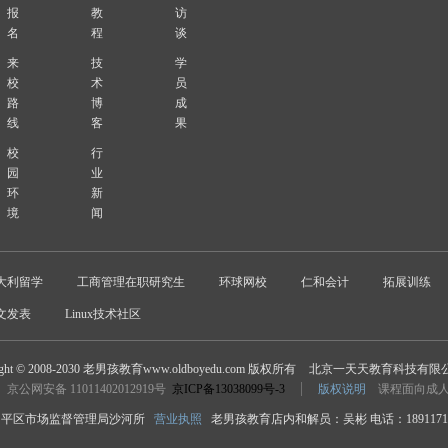
报
教
访
名
程
谈
来
技
学
校
术
员
路
博
成
线
客
果
校
行
园
业
环
新
境
闻
大利留学
工商管理在职研究生
环球网校
仁和会计
拓展训练
文发表
Linux技术社区
ight © 2008-2030 老男孩教育www.oldboyedu.com 版权所有
北京一天天教育科技有限
京公网安备 11011402012919号
京ICP备13038099号-3
版权说明
课程面向成
平区市场监督管理局沙河所
营业执照
老男孩教育店内和解员：吴彬 电话：18911718