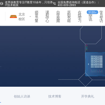
老男孩教育专注IT教育10余年，只培养
全国免费咨询电话（渠道合作）：
IT技术精英
400-609-2893
师
课
自
原
在
学
3120+
同
北京
资
程
学
创
线
员
学
力
中
视
书
学
专
校区
说
量
心
频
籍
习
访
创始人访谈
技术博客
开学典礼