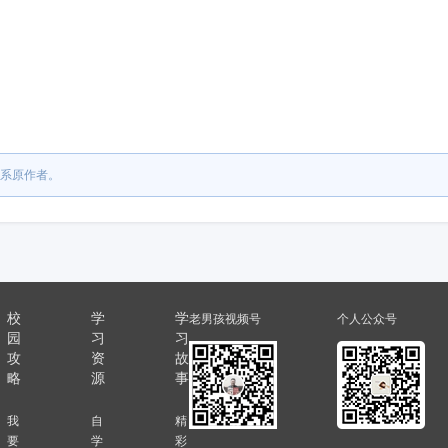
系原作者。
校
学
学
老男孩视频号
个人公众号
园
习
习
攻
资
故
略
源
事
我
自
精
要
学
彩