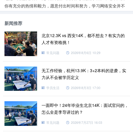
你有充分的热情和毅力，愿意付出时间和努力，学习网络安全并不
是不可能的事情。建议从计算机基础知识入手，学习计算机操作系
统、计算机网络、数据结构与算法等基础课程，然后再深入学习网
新闻推荐
络安全相关的知识。
北京12.3K vs 西安14K，都不想去？有实力的
网络安全培训班
正在招生中，更多网络安全课程信息，欢迎咨
人才有资格挑！
询老男孩教育在线客服，可免费申请试听学习视频和教学大纲，了
解网络安全学习路线。
常见问题
2026年8月6日 10:29
推荐阅读：
零基础能学会网络安全吗?
无工作经验，杭州13.9K：3+2本科的逆袭，实
网络安全工程师和程序员哪个工资高?
力从不会被学历定义
网络安全就业有年龄要求吗?
学员生活
2026年8月3日 17:00
一面即中！24年毕业生北京14K：面试官问的，
怎么全是李导讲过的？
常见问题
2026年7月27日 16:03