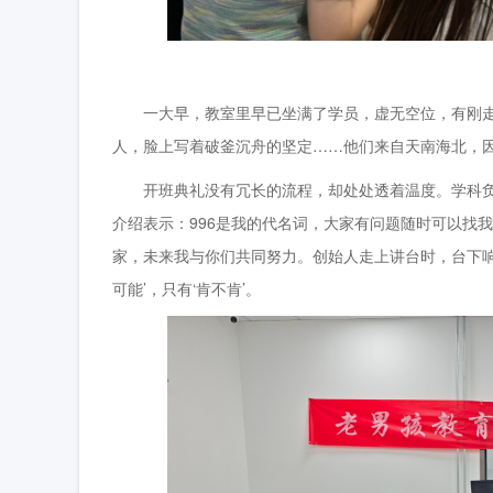
一大早，教室里早已坐满了学员，虚无空位，有刚走出
人，脸上写着破釜沉舟的坚定……他们来自天南海北，因
开班典礼没有冗长的流程，却处处透着温度。学科负
介绍表示：996是我的代名词，大家有问题随时可以找
家，未来我与你们共同努力。创始人走上讲台时，台下响
可能’，只有‘肯不肯’。