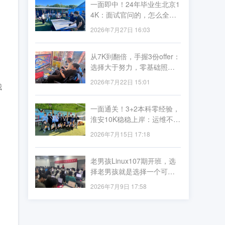
一面即中！24年毕业生北京1
4K：面试官问的，怎么全是
李导讲过的？
2026年7月27日 16:03
从7K到翻倍，手握3份offer：
选择大于努力，零基础照样
薪资飞跃
2026年7月22日 15:01
我
一面通关！3+2本科零经验，
淮安10K稳稳上岸：运维不看
资历看实力
2026年7月15日 17:18
老男孩Linux107期开班，选
择老男孩就是选择一个可预
期的未来
2026年7月9日 17:58