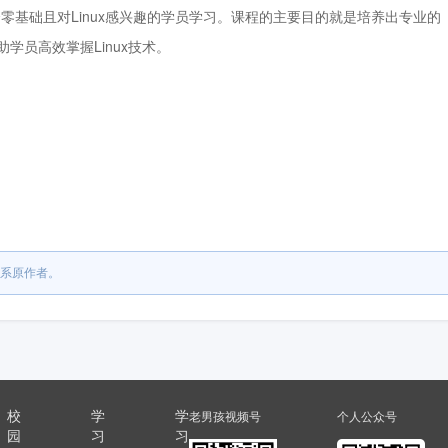
零基础且对Linux感兴趣的学员学习。课程的主要目的就是培养出专业的
学员高效掌握Linux技术。
系原作者。
校
学
学
老男孩视频号
个人公众号
园
习
习