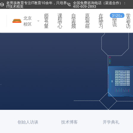
老男孩教育专注IT教育10余年，只培养
全国免费咨询电话（渠道合作）：
IT技术精英
400-609-2893
师
课
自
原
在
学
3120+
同
北京
资
程
学
创
线
员
学
力
中
视
书
学
专
校区
说
量
心
频
籍
习
访
创始人访谈
技术博客
开学典礼