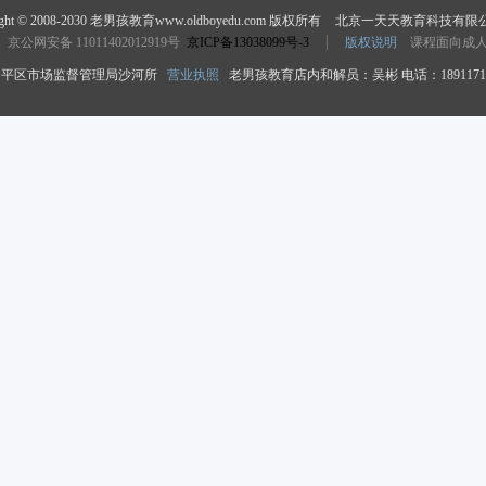
ight © 2008-2030 老男孩教育www.oldboyedu.com 版权所有
北京一天天教育科技有限
京公网安备 11011402012919号
京ICP备13038099号-3
版权说明
课程面向成
平区市场监督管理局沙河所
营业执照
老男孩教育店内和解员：吴彬 电话：18911718