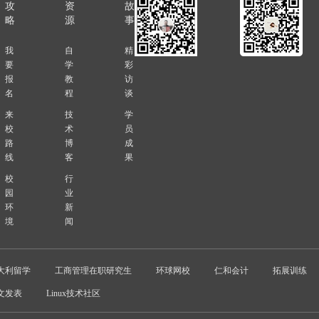
攻
资
故
略
源
事
我
自
精
要
学
彩
报
教
访
名
程
谈
来
技
学
校
术
员
路
博
成
线
客
果
校
行
园
业
环
新
境
闻
大利留学
工商管理在职研究生
环球网校
仁和会计
拓展训练
文发表
Linux技术社区