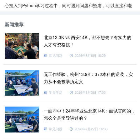
心投入到Python学习过程中，同时遇到问题和疑虑，可以直接和老
师面对面进行交流解决。
其次，授课内容和培养方向不同，价格也会有所区别。各个机
新闻推荐
构培训的重点有所不同，有的侧重于前端开发能力培养，有的侧重
北京12.3K vs 西安14K，都不想去？有实力的
于后端开发能力培养，不过从目前市场趋势来看，培训机构更多偏
人才有资格挑！
向于全栈式开发课程，相对于前端或后端开发而言，Python全栈课
程价格会更高一些，当然这部分人才也是真正符合市场发展实际需
常见问题
2026年8月6日 10:29
求的，就业更加理想。
最后，想要和大家说，培训价格虽然是选择培训机构应该考虑
无工作经验，杭州13.9K：3+2本科的逆袭，实
的因素，但不应该当做最重要的因素;当我们选择Python培训机构的
力从不会被学历定义
时候，应该从培训机构的实力、师资力量、课程体系等方面来考
学员生活
2026年8月3日 17:00
虑，综合对比才能选择更靠谱的培训机构。
如果你对Python感兴趣，想要学习Python，就来老男孩教育吧!
一面即中！24年毕业生北京14K：面试官问的，
老男孩教育
Python培训
采用线上、线下相结合的方式，科学的教学
怎么全是李导讲过的？
方法，无论学员选择哪一种授课方式，均能学到真知识!
推荐阅读：
常见问题
2026年7月27日 16:03
Python学习系列之七大数据类型