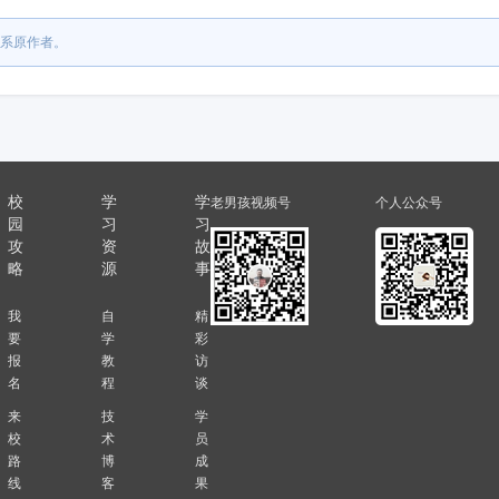
系原作者。
校
学
学
老男孩视频号
个人公众号
园
习
习
攻
资
故
略
源
事
我
自
精
要
学
彩
报
教
访
名
程
谈
来
技
学
校
术
员
路
博
成
线
客
果