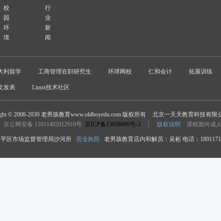
校
行
园
业
环
新
境
闻
大利留学
工商管理在职研究生
环球网校
仁和会计
拓展训练
文发表
Linux技术社区
ight © 2008-2030 老男孩教育www.oldboyedu.com 版权所有
北京一天天教育科技有限
京公网安备 11011402012919号
京ICP备13038099号-3
版权说明
课程面向成
平区市场监督管理局沙河所
营业执照
老男孩教育店内和解员：吴彬 电话：18911718