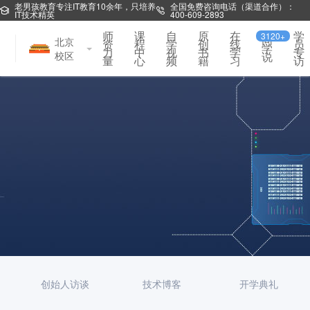
老男孩教育专注IT教育10余年，只培养
全国免费咨询电话（渠道合作）：
IT技术精英
400-609-2893
师
课
自
原
在
学
3120+
同
北京
资
程
学
创
线
员
学
力
中
视
书
学
专
校区
说
量
心
频
籍
习
访
创始人访谈
技术博客
开学典礼