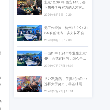
北京12.3K vs 西安14K，都
不想去？有实力的人才有资
格挑！
2026年8月6日 10:29
无工作经验，杭州13.9K：3+
2本科的逆袭，实力从不会被
学历定义
2026年8月3日 17:00
。
明
一面即中！24年毕业生北京1
4K：面试官问的，怎么全是
李导讲过的？
2026年7月27日 16:03
行
从7K到翻倍，手握3份offer：
选择大于努力，零基础照样
洞
薪资飞跃
2026年7月22日 15:01
老
赶