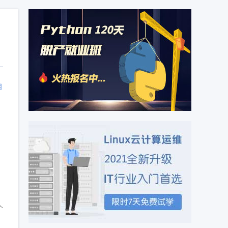
相
、
个