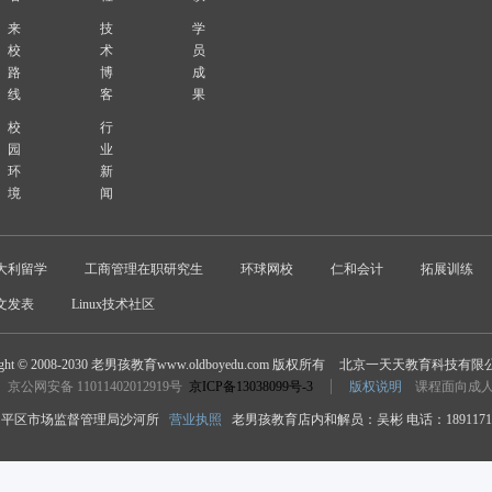
来
技
学
校
术
员
路
博
成
线
客
果
校
行
园
业
环
新
境
闻
大利留学
工商管理在职研究生
环球网校
仁和会计
拓展训练
文发表
Linux技术社区
ight © 2008-2030 老男孩教育www.oldboyedu.com 版权所有
北京一天天教育科技有限
京公网安备 11011402012919号
京ICP备13038099号-3
版权说明
课程面向成
平区市场监督管理局沙河所
营业执照
老男孩教育店内和解员：吴彬 电话：18911718