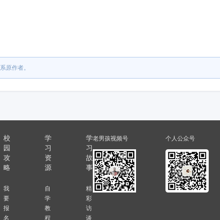
系原作者。
校
学
学
老男孩视频号
个人公众号
园
习
习
攻
资
故
略
源
事
我
自
精
要
学
彩
报
教
访
名
程
谈