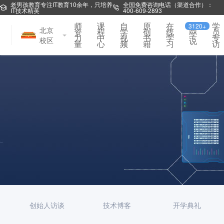
老男孩教育专注IT教育10余年，只培养
全国免费咨询电话（渠道合作）：
IT技术精英
400-609-2893
师
课
自
原
在
学
3120+
同
北京
资
程
学
创
线
员
学
力
中
视
书
学
专
校区
说
量
心
频
籍
习
访
创始人访谈
技术博客
开学典礼