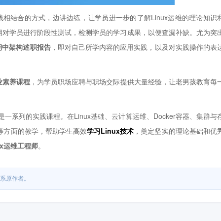
相结合的方式，边讲边练，让学员进一步的了解Linux运维的理论知识
期对学员进行阶段性测试，检测学员的学习成果，以便查漏补缺。尤为突
x期中架构述职报告
，即对自己所学内容的应用实践，以及对实践操作的表
业素养课程
，为学员职场应聘与职场交际提供大量经验，让老男孩教育每
一系列的实践课程。在Linux基础、云计算运维、Docker容器、集群与
发等方面的教学，帮助学生高效
学习Linux技术
，奠定坚实的理论基础和优
nux运维工程师
。
系原作者。