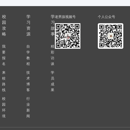
校
学
学
老男孩视频号
个人公众号
园
习
习
攻
资
故
略
源
事
我
自
精
要
学
彩
报
教
访
名
程
谈
来
技
学
校
术
员
路
博
成
线
客
果
校
行
园
业
环
新
境
闻