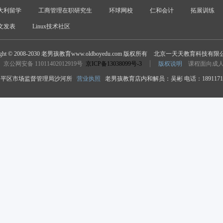
大利留学
工商管理在职研究生
环球网校
仁和会计
拓展训练
文发表
Linux技术社区
ight © 2008-2030 老男孩教育www.oldboyedu.com 版权所有
北京一天天教育科技有限
京公网安备 11011402012919号
京ICP备13038099号-3
版权说明
课程面向成
平区市场监督管理局沙河所
营业执照
老男孩教育店内和解员：吴彬 电话：18911718