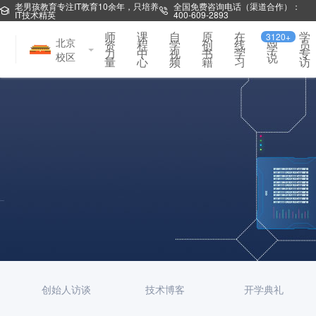
老男孩教育专注IT教育10余年，只培养
全国免费咨询电话（渠道合作）：
IT技术精英
400-609-2893
师
课
自
原
在
学
3120+
同
北京
资
程
学
创
线
员
学
力
中
视
书
学
专
校区
说
量
心
频
籍
习
访
创始人访谈
技术博客
开学典礼