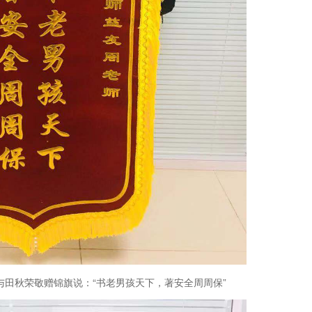
秋荣敬赠锦旗说：“书老男孩天下，著安全周周保”