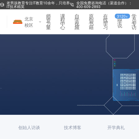
老男孩教育专注IT教育10余年，只培养
全国免费咨询电话（渠道合作）：
IT技术精英
400-609-2893
师
课
自
原
在
学
3120+
同
北京
资
程
学
创
线
员
学
力
中
视
书
学
专
校区
说
量
心
频
籍
习
访
创始人访谈
技术博客
开学典礼