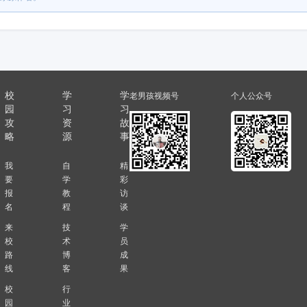
校
学
学
老男孩视频号
个人公众号
园
习
习
攻
资
故
略
源
事
我
自
精
要
学
彩
报
教
访
名
程
谈
来
技
学
校
术
员
路
博
成
线
客
果
校
行
园
业