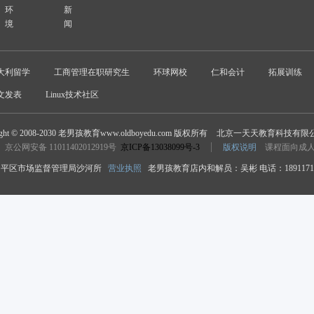
环
新
境
闻
大利留学
工商管理在职研究生
环球网校
仁和会计
拓展训练
文发表
Linux技术社区
ight © 2008-2030 老男孩教育www.oldboyedu.com 版权所有
北京一天天教育科技有限
京公网安备 11011402012919号
京ICP备13038099号-3
版权说明
课程面向成
平区市场监督管理局沙河所
营业执照
老男孩教育店内和解员：吴彬 电话：18911718