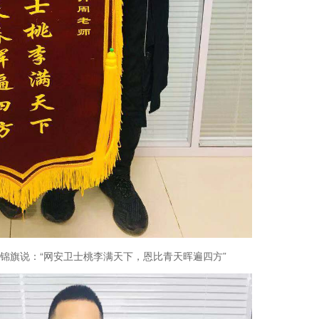
旗说：“网安卫士桃李满天下，恩比青天晖遍四方”