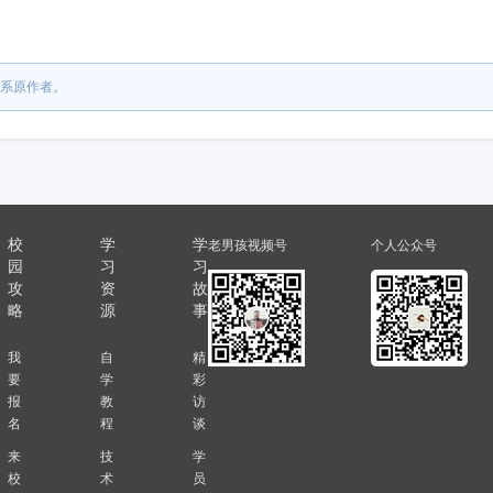
系原作者。
校
学
学
老男孩视频号
个人公众号
园
习
习
攻
资
故
略
源
事
我
自
精
要
学
彩
报
教
访
名
程
谈
来
技
学
校
术
员