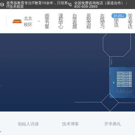
老男孩教育专注IT教育10余年，只培养
全国免费咨询电话（渠道合作）：
IT技术精英
400-609-2893
师
课
自
原
在
学
3120+
同
北京
资
程
学
创
线
员
学
力
中
视
书
学
专
校区
说
量
心
频
籍
习
访
创始人访谈
技术博客
开学典礼