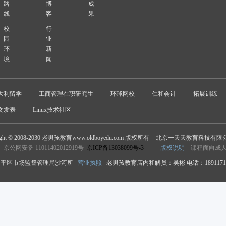
路
博
成
线
客
果
校
行
园
业
环
新
境
闻
大利留学
工商管理在职研究生
环球网校
仁和会计
拓展训练
文发表
Linux技术社区
ight © 2008-2030 老男孩教育www.oldboyedu.com 版权所有
北京一天天教育科技有限
京公网安备 11011402012919号
京ICP备13038099号-3
版权说明
课程面向成
平区市场监督管理局沙河所
营业执照
老男孩教育店内和解员：吴彬 电话：18911718