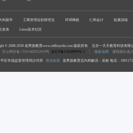
大利留学
工商管理在职研究生
环球网校
仁和会计
拓展训练
文发表
Linux技术社区
ight © 2008-2030 老男孩教育www.oldboyedu.com 版权所有
北京一天天教育科技有限
京公网安备 11011402012919号
京ICP备13038099号-3
版权说明
课程面向成
平区市场监督管理局沙河所
营业执照
老男孩教育店内和解员：吴彬 电话：18911718