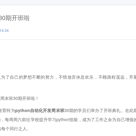
30期开班啦
4:34
为了自己的梦想不断的努力，不惜放弃休息欢乐，不顾路程遥远，齐
发
周末班30期开班啦！
教育特为
python自动化开发周末班
30期的学员们举办了开班典礼。在此
g，每周周六前往学校提升学习python技能，成为了工作之余为自己增值
着每个同行之人。