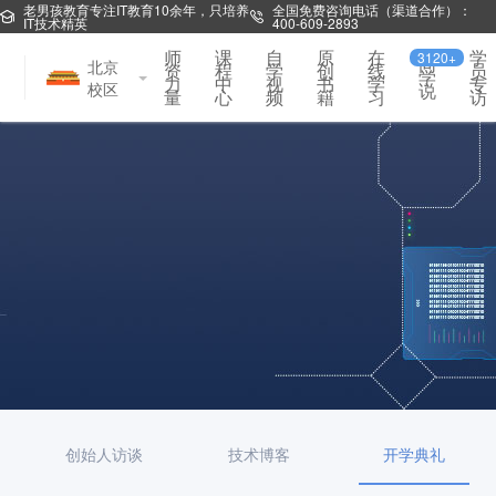
老男孩教育专注IT教育10余年，只培养
全国免费咨询电话（渠道合作）：
IT技术精英
400-609-2893
师
课
自
原
在
学
3120+
同
北京
资
程
学
创
线
员
学
力
中
视
书
学
专
校区
说
量
心
频
籍
习
访
创始人访谈
技术博客
开学典礼