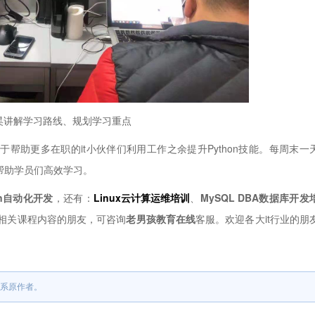
昊讲解学习路线、规划学习重点
帮助更多在职的it小伙伴们利用工作之余提升Python技能。每周末一
帮助学员们高效学习。
on自动化开发
，还有：
Linux云计算运维培训
、
MySQL DBA数据库开发
相关课程内容的朋友，可咨询
老男孩教育在线
客服。欢迎各大it行业的朋
系原作者。