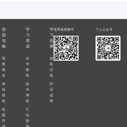
校
学
学
老男孩视频号
个人公众号
园
习
习
攻
资
故
略
源
事
我
自
精
要
学
彩
报
教
访
名
程
谈
来
技
学
校
术
员
路
博
成
线
客
果
校
行
园
业
环
新
境
闻