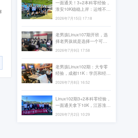
一面通关！3+2本科零经验，
淮安10K稳稳上岸：运维不看
解
资历看实力
2026年7月15日 17:18
、
老男孩Linux107期开班，选
择老男孩就是选择一个可预
期的未来
2026年7月9日 17:58
老男孩Linux102期：大专零
经验，成都11K：学历和经验
从来不是借口，技术才是硬
2026年7月8日 16:52
通货
Linux102期3+2本科零经验，
一面通关拿下10K，江苏淮安
成功上岸：运维这条路，不
2026年7月2日 10:29
问出处只看技术