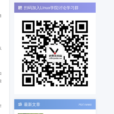
扫码加入Linux学院讨论学习群
情
）
以
如
能
最新文章
Hot news
所