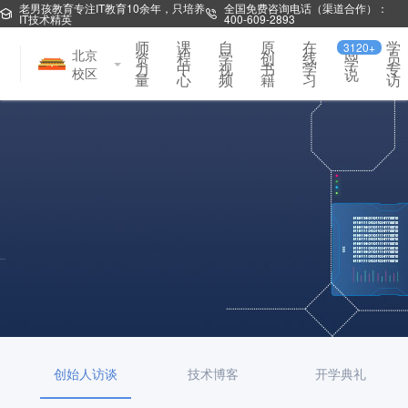
老男孩教育专注IT教育10余年，只培养
全国免费咨询电话（渠道合作）：
IT技术精英
400-609-2893
师
课
自
原
在
学
3120+
同
北京
资
程
学
创
线
员
学
力
中
视
书
学
专
校区
说
量
心
频
籍
习
访
创始人访谈
技术博客
开学典礼