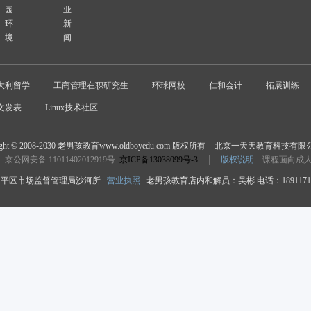
园
业
环
新
境
闻
大利留学
工商管理在职研究生
环球网校
仁和会计
拓展训练
文发表
Linux技术社区
ight © 2008-2030 老男孩教育www.oldboyedu.com 版权所有
北京一天天教育科技有限
京公网安备 11011402012919号
京ICP备13038099号-3
版权说明
课程面向成
平区市场监督管理局沙河所
营业执照
老男孩教育店内和解员：吴彬 电话：18911718