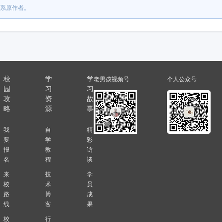
系原作者。
校
学
学
老男孩视频号
个人公众号
园
习
习
攻
资
故
略
源
事
我
自
精
要
学
彩
报
教
访
名
程
谈
来
技
学
校
术
员
路
博
成
线
客
果
校
行