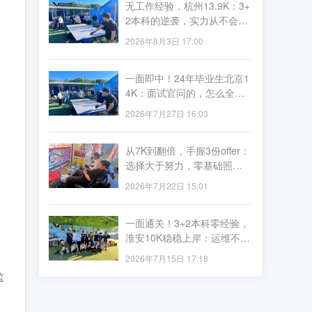
无工作经验，杭州13.9K：3+
2本科的逆袭，实力从不会被
学历定义
2026年8月3日 17:00
一面即中！24年毕业生北京1
4K：面试官问的，怎么全是
李导讲过的？
2026年7月27日 16:03
从7K到翻倍，手握3份offer：
选择大于努力，零基础照样
薪资飞跃
2026年7月22日 15:01
一面通关！3+2本科零经验，
淮安10K稳稳上岸：运维不看
资历看实力
2026年7月15日 17:18
监