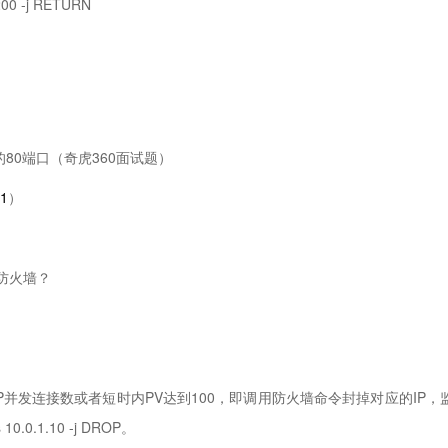
t 200 -j RETURN

80端口（奇虎360面试题）
81
）
防火墙？
P并发连接数或者短时内PV达到100，即调用防火墙命令封掉对应的IP，
.0.1.10 -j DROP。