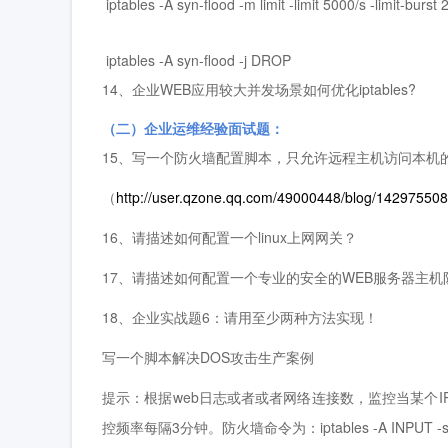
 iptables -A syn-flood -m limit -limit 5000/s -limit-burs
 ​

 iptables -A syn-flood -j DROP
14、企业WEB应用较大并发场景如何优化iptables?
（二）企业运维经验面试题：
15、写一个防火墙配置脚本，只允许远程主机访问本机的
（
http://user.qzone.qq.com/49000448/blog/14297550
16、请描述如何配置一个linux上网网关？
17、请描述如何配置一个专业的安全的WEB服务器主机
18、企业实战题6：请用至少两种方法实现！
写一个脚本解决DOS攻击生产案例
提示：根据web日志或者或者网络连接数，监控当某个I
控频率每隔3分钟。防火墙命令为：iptables -A INPUT -s 10