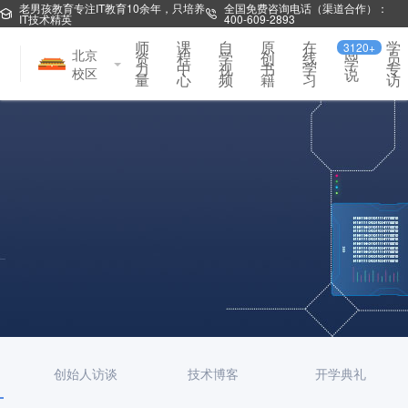
老男孩教育专注IT教育10余年，只培养
全国免费咨询电话（渠道合作）：
IT技术精英
400-609-2893
师
课
自
原
在
学
3120+
同
北京
资
程
学
创
线
员
学
力
中
视
书
学
专
校区
说
量
心
频
籍
习
访
创始人访谈
技术博客
开学典礼