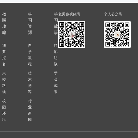
校
学
学
老男孩视频号
个人公众号
园
习
习
攻
资
故
略
源
事
我
自
精
要
学
彩
报
教
访
名
程
谈
来
技
学
校
术
员
路
博
成
线
客
果
校
行
园
业
环
新
境
闻