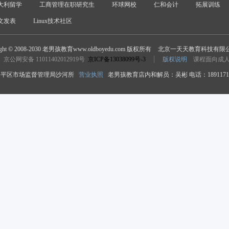
大利留学
工商管理在职研究生
环球网校
仁和会计
拓展训练
文发表
Linux技术社区
ight © 2008-2030 老男孩教育www.oldboyedu.com 版权所有
北京一天天教育科技有限
京公网安备 11011402012919号
京ICP备13038099号-3
版权说明
课程面向成
平区市场监督管理局沙河所
营业执照
老男孩教育店内和解员：吴彬 电话：18911718