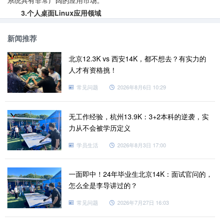
系统具有非常广阔的应用市场。
3.个人桌面Linux应用领域
个人桌面系统就是日常办公使用的个人计算机系统。Linux系统
新闻推荐
在这方面的支持也已经非常好了，完全可以满足日常的办公需求。
随着Linux在服务器领域的广泛应用，近年来Linux已逐渐渗透到
北京12.3K vs 西安14K，都不想去？有实力的
各个领域。Linux的前景非常广阔，吸引了大量人开始
学习Linux技
人才有资格挑！
术
。如果你也想学习Linux，可咨询
老男孩教育
在线客服，也可以加
常见问题
2026年8月6日 10:29
入
QQ群（417491977）
交流讨论。
阅读更多：
无工作经验，杭州13.9K：3+2本科的逆袭，实
力从不会被学历定义
想学Linux技术怎么学？老男孩北京linux防火墙设置
Linux为何如此深得人心呢？老男孩北京linux学习路线
学员生活
2026年8月3日 17:00
优秀的运维工程师学的多吗？老男孩北京linux应用程序
做运维需要持续学习吗？老男孩北京linux虚拟机下载
一面即中！24年毕业生北京14K：面试官问的，
零基础如何学Linux技术？老男孩北京linux书籍推荐
怎么全是李导讲过的？
Linux操作系统为什么备受青睐？老男孩北京linux学习路线
常见问题
2026年7月27日 16:03
怎么学才能掌握Linux呢？老男孩Linux运维技术学习
没做过这101件事，都不好意思说自己是SRE！！！