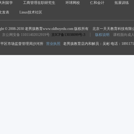
大利留学
工商管理在职研究生
环球网校
仁和会计
拓展训练
文发表
Linux技术社区
ight © 2008-2030 老男孩教育www.oldboyedu.com 版权所有
北京一天天教育科技有限
京公网安备 11011402012919号
京ICP备13038099号-3
版权说明
课程面向成
平区市场监督管理局沙河所
营业执照
老男孩教育店内和解员：吴彬 电话：18911718