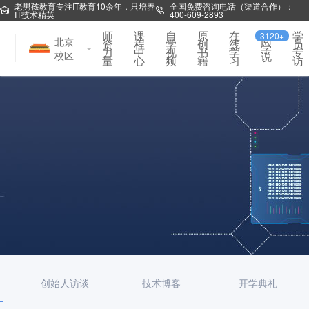
老男孩教育专注IT教育10余年，只培养
全国免费咨询电话（渠道合作）：
IT技术精英
400-609-2893
师
课
自
原
在
学
3120+
同
北京
资
程
学
创
线
员
学
力
中
视
书
学
专
校区
说
量
心
频
籍
习
访
创始人访谈
技术博客
开学典礼