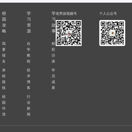
校
学
学
老男孩视频号
个人公众号
园
习
习
攻
资
故
略
源
事
我
自
精
要
学
彩
报
教
访
名
程
谈
来
技
学
校
术
员
路
博
成
线
客
果
校
行
园
业
环
新
境
闻