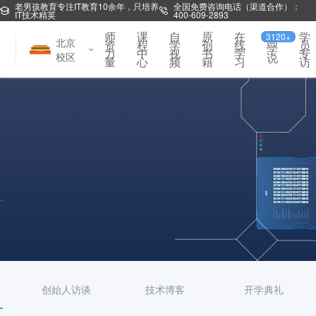
老男孩教育专注IT教育10余年，只培养
全国免费咨询电话（渠道合作）：
IT技术精英
400-609-2893
师
课
自
原
在
学
3120+
同
北京
资
程
学
创
线
员
学
力
中
视
书
学
专
校区
说
量
心
频
籍
习
访
创始人访谈
技术博客
开学典礼