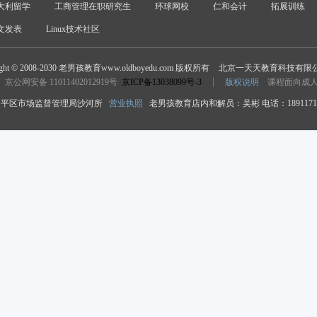
大利留学
工商管理在职研究生
环球网校
仁和会计
拓展训练
文发表
Linux技术社区
ight © 2008-2030 老男孩教育www.oldboyedu.com 版权所有
北京一天天教育科技有限
京公网安备 11011402012919号
京ICP备13038099号-3
版权说明
课程面向成
平区市场监督管理局沙河所
营业执照
老男孩教育店内和解员：吴彬 电话：18911718