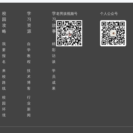
校
学
学
老男孩视频号
个人公众号
园
习
习
攻
资
故
略
源
事
我
自
精
要
学
彩
报
教
访
名
程
谈
来
技
学
校
术
员
路
博
成
线
客
果
校
行
园
业
环
新
境
闻