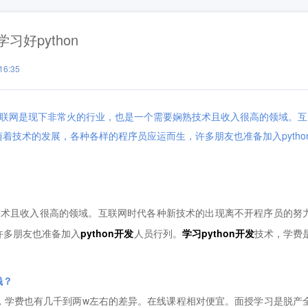
习好python
6:35
钱？it互联网是现下非常火的行业，也是一个需要娴熟技术且收入很高的领域。互
着技术的发展，各种各样的程序员应运而生，许多朋友也准备加入pytho
术且收入很高的领域。互联网时代各种新技术的出现离不开程序员的努
许多朋友也准备加入
python开发
人员行列。
学习python开发
技术，学费
钱？
学费也有几千到两w左右的差异。在线课程相对便宜。面授学习是脱产