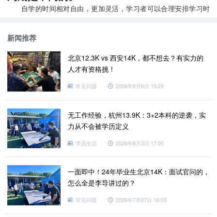
自学的时间相对自由，更加灵活，学习者可以合理安排学习时
间，但缺点是没有人监督。对于自我控制能力差的朋友，自学是不
可取的。且遇到问题没有人指引，解决疑难问题的时效性差。培训
新闻推荐
Linux运维学习则是有系统的课程内容，且时间固定，对学员有很强
北京12.3K vs 西安14K，都不想去？有实力的
的约束力。学习时间集中，有老师指导教学，有一起学习的学生，
人才有资格挑！
学习氛围浓厚，极大地提高了学习效率，不再是学习路上的独行
者。在同一单位时间内，对于初学者而言，培训和学习比自学更有
常见问题
2026年8月6日 10:29
效。尽早学习完毕就可以早一点找工作就业，比学习踌躇了很久还
做不了几个项目要好太多了。毕竟学习是为了更好的就业。
无工作经验，杭州13.9K：3+2本科的逆袭，实
想获取一些基础
Linux运维
试听学习课程及学习大纲，可以咨询
力从不会被学历定义
老男孩教育在线客服。
学员生活
2026年8月3日 17:00
阅读更多：
一面即中！24年毕业生北京14K：面试官问的，
Linux云计算好找工作吗？北京老男孩Linux运维一站式学习
怎么全是李导讲过的？
零基础老男孩学习python|python2和python3有什么区别？
Go语言开发的安全工具有哪些？老男孩go培训
常见问题
2026年7月27日 16:03
Go语言开发的网络工具有哪些？老男孩go开发