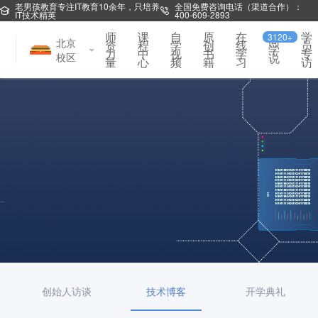
老男孩教育专注IT教育10余年，只培养
全国免费咨询电话（渠道合作）：
IT技术精英
400-609-2893
师
课
自
原
在
学
3120+
同
北京
资
程
学
创
线
员
学
力
中
视
书
学
专
校区
说
量
心
频
籍
习
访
创始人访谈
技术博客
开学典礼