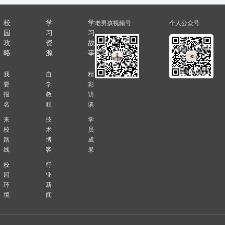
校
学
学
老男孩视频号
个人公众号
园
习
习
攻
资
故
略
源
事
我
自
精
要
学
彩
报
教
访
名
程
谈
来
技
学
校
术
员
路
博
成
线
客
果
校
行
园
业
环
新
境
闻