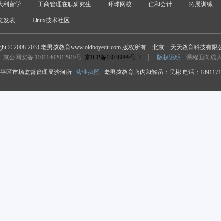
大利留学
工商管理在职研究生
环球网校
仁和会计
拓展训练
文发表
Linux技术社区
ight © 2008-2030 老男孩教育www.oldboyedu.com 版权所有
北京一天天教育科技有限
京公网安备 11011402012919号
京ICP备13038099号-3
版权说明
课程面向成
平区市场监督管理局沙河所
营业执照
老男孩教育店内和解员：吴彬 电话：18911718