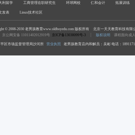
大利留学
工商管理在职研究生
环球网校
仁和会计
拓展训练
文发表
Linux技术社区
ight © 2008-2030 老男孩教育www.oldboyedu.com 版权所有
北京一天天教育科技有限
京公网安备 11011402012919号
京ICP备13038099号-3
版权说明
课程面向成
平区市场监督管理局沙河所
营业执照
老男孩教育店内和解员：吴彬 电话：18911718