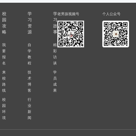
校
学
学
老男孩视频号
个人公众号
园
习
习
攻
资
故
略
源
事
我
自
精
要
学
彩
报
教
访
名
程
谈
来
技
学
校
术
员
路
博
成
线
客
果
校
行
园
业
环
新
境
闻