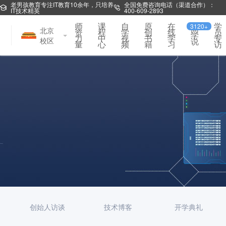
老男孩教育专注IT教育10余年，只培养
全国免费咨询电话（渠道合作）：
IT技术精英
400-609-2893
师
课
自
原
在
学
3120+
同
北京
资
程
学
创
线
员
学
力
中
视
书
学
专
校区
说
量
心
频
籍
习
访
创始人访谈
技术博客
开学典礼