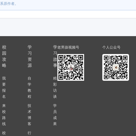
系原作者。
校
学
学
老男孩视频号
个人公众号
园
习
习
攻
资
故
略
源
事
我
自
精
要
学
彩
报
教
访
名
程
谈
来
技
学
校
术
员
路
博
成
线
客
果
校
行