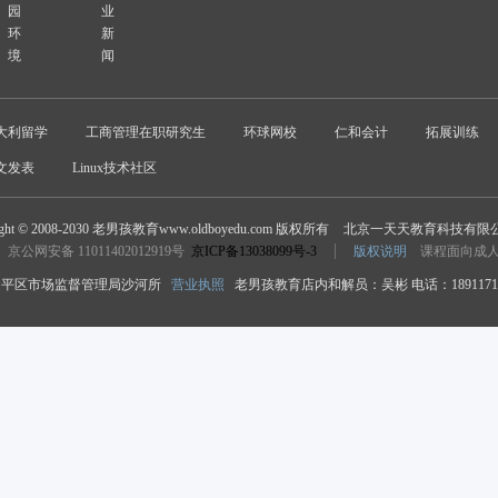
园
业
环
新
境
闻
大利留学
工商管理在职研究生
环球网校
仁和会计
拓展训练
文发表
Linux技术社区
ight © 2008-2030 老男孩教育www.oldboyedu.com 版权所有
北京一天天教育科技有限
京公网安备 11011402012919号
京ICP备13038099号-3
版权说明
课程面向成
平区市场监督管理局沙河所
营业执照
老男孩教育店内和解员：吴彬 电话：18911718