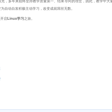
光，多年来始终坚持教学质量第一、结果导向的理念，因此，教学中大
变为自动自发积极主动学习，改变成就屌丝无数。
，开启
Linux学习
之旅。
班
些