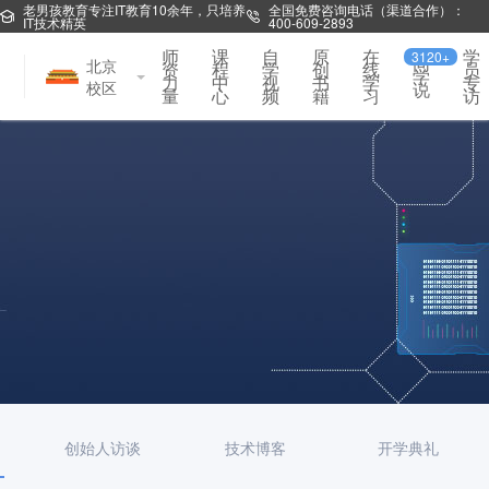
老男孩教育专注IT教育10余年，只培养
全国免费咨询电话（渠道合作）：
IT技术精英
400-609-2893
师
课
自
原
在
学
3120+
同
北京
资
程
学
创
线
员
学
力
中
视
书
学
专
校区
说
量
心
频
籍
习
访
创始人访谈
技术博客
开学典礼