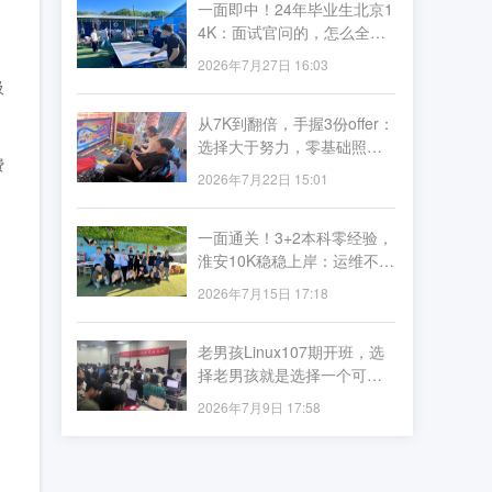
一面即中！24年毕业生北京1
4K：面试官问的，怎么全是
李导讲过的？
2026年7月27日 16:03
吸
从7K到翻倍，手握3份offer：
选择大于努力，零基础照样
费
薪资飞跃
2026年7月22日 15:01
一面通关！3+2本科零经验，
淮安10K稳稳上岸：运维不看
资历看实力
2026年7月15日 17:18
老男孩Linux107期开班，选
择老男孩就是选择一个可预
期的未来
2026年7月9日 17:58