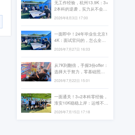
无工作经验，杭州13.9K：3+
2本科的逆袭，实力从不会被
学历定义
2026年8月3日 17:00
一面即中！24年毕业生北京1
4K：面试官问的，怎么全是
李导讲过的？
2026年7月27日 16:03
从7K到翻倍，手握3份offer：
选择大于努力，零基础照样
薪资飞跃
2026年7月22日 15:01
一面通关！3+2本科零经验，
淮安10K稳稳上岸：运维不看
资历看实力
2026年7月15日 17:18