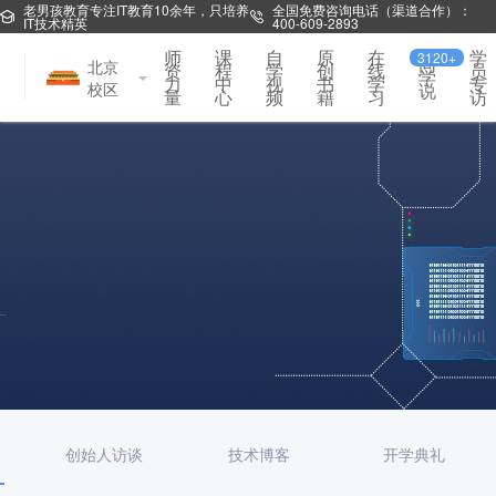
老男孩教育专注IT教育10余年，只培养
全国免费咨询电话（渠道合作）：
IT技术精英
400-609-2893
师
课
自
原
在
学
3120+
同
北京
资
程
学
创
线
员
学
力
中
视
书
学
专
校区
说
量
心
频
籍
习
访
创始人访谈
技术博客
开学典礼