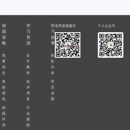
校
学
学
老男孩视频号
个人公众号
园
习
习
攻
资
故
略
源
事
我
自
精
要
学
彩
报
教
访
名
程
谈
来
技
学
校
术
员
路
博
成
线
客
果
校
行
园
业
环
新
境
闻