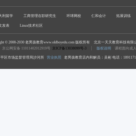
大利留学
工商管理在职研究生
环球网校
仁和会计
拓展训练
文发表
Linux技术社区
ight © 2008-2030 老男孩教育www.oldboyedu.com 版权所有
北京一天天教育科技有限
京公网安备 11011402012919号
京ICP备13038099号-3
版权说明
课程面向成
平区市场监督管理局沙河所
营业执照
老男孩教育店内和解员：吴彬 电话：18911718